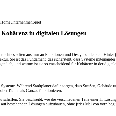
 Home
Unternehmen
Spiel
 Kohärenz in digitalen Lösungen
icht es selten aus, nur an Funktionen und Design zu denken. Hinter je
itektur. Sie ist das Fundament, das sicherstellt, dass Systeme miteinan
tlich, und warum ist sie so entscheidend für Kohärenz in der digital
itale Systeme. Während Stadtplaner dafür sorgen, dass Straßen, Gebäud
oberflächen als Ganzes funktionieren.
 zu schaffen. Sie beschreibt, wie die verschiedenen Teile einer IT-L
s, auf bestehenden Lösungen aufzubauen, ohne jedes Mal von vorn beg