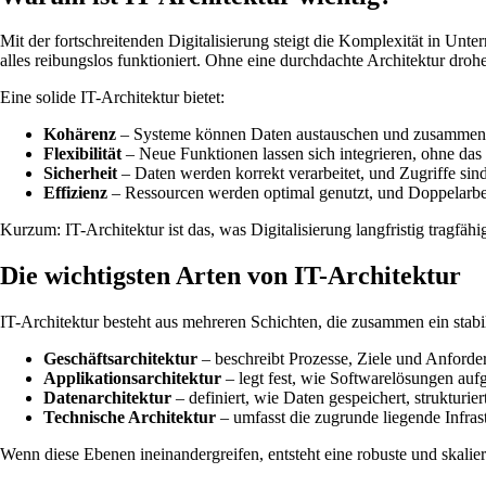
Mit der fortschreitenden Digitalisierung steigt die Komplexität in U
alles reibungslos funktioniert. Ohne eine durchdachte Architektur dr
Eine solide IT-Architektur bietet:
Kohärenz
– Systeme können Daten austauschen und zusammena
Flexibilität
– Neue Funktionen lassen sich integrieren, ohne das
Sicherheit
– Daten werden korrekt verarbeitet, und Zugriffe sind 
Effizienz
– Ressourcen werden optimal genutzt, und Doppelarbe
Kurzum: IT-Architektur ist das, was Digitalisierung langfristig tragfähi
Die wichtigsten Arten von IT-Architektur
IT-Architektur besteht aus mehreren Schichten, die zusammen ein stabi
Geschäftsarchitektur
– beschreibt Prozesse, Ziele und Anforderu
Applikationsarchitektur
– legt fest, wie Softwarelösungen au
Datenarchitektur
– definiert, wie Daten gespeichert, strukturier
Technische Architektur
– umfasst die zugrunde liegende Infra
Wenn diese Ebenen ineinandergreifen, entsteht eine robuste und skalierb