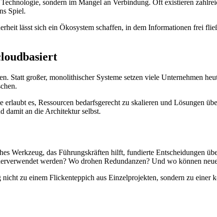
 Technologie, sondern im Mangel an Verbindung. Oft existieren zahlreic
ns Spiel.
heit lässt sich ein Ökosystem schaffen, in dem Informationen frei flie
cloudbasiert
ren. Statt großer, monolithischer Systeme setzen viele Unternehmen heu
schen.
e erlaubt es, Ressourcen bedarfsgerecht zu skalieren und Lösungen übe
 damit an die Architektur selbst.
isches Werkzeug, das Führungskräften hilft, fundierte Entscheidungen übe
iederverwendet werden? Wo drohen Redundanzen? Und wo können neue
nicht zu einem Flickenteppich aus Einzelprojekten, sondern zu einer ko