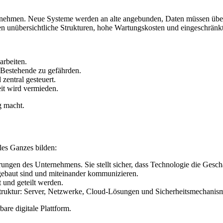
nternehmen. Neue Systeme werden an alte angebunden, Daten müssen übe
ohen unübersichtliche Strukturen, hohe Wartungskosten und eingeschrän
rbeiten.
 Bestehende zu gefährden.
zentral gesteuert.
it wird vermieden.
g macht.
les Ganzes bilden:
ngen des Unternehmens. Sie stellt sicher, dass Technologie die Geschäf
fgebaut sind und miteinander kommunizieren.
t und geteilt werden.
struktur: Server, Netzwerke, Cloud-Lösungen und Sicherheitsmechanis
are digitale Plattform.