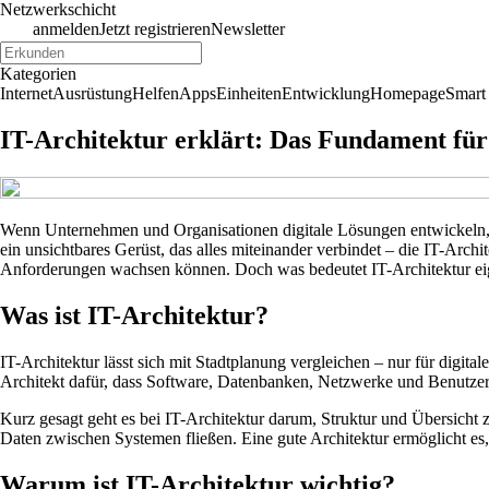
Netzwerkschicht
anmelden
Jetzt registrieren
Newsletter
Kategorien
Internet
Ausrüstung
Helfen
Apps
Einheiten
Entwicklung
Homepage
Smart
IT-Architektur erklärt: Das Fundament für
Wenn Unternehmen und Organisationen digitale Lösungen entwickeln, re
ein unsichtbares Gerüst, das alles miteinander verbindet – die IT-Arch
Anforderungen wachsen können. Doch was bedeutet IT-Architektur eigen
Was ist IT-Architektur?
IT-Architektur lässt sich mit Stadtplanung vergleichen – nur für dig
Architekt dafür, dass Software, Datenbanken, Netzwerke und Benutzer
Kurz gesagt geht es bei IT-Architektur darum, Struktur und Übersicht
Daten zwischen Systemen fließen. Eine gute Architektur ermöglicht e
Warum ist IT-Architektur wichtig?