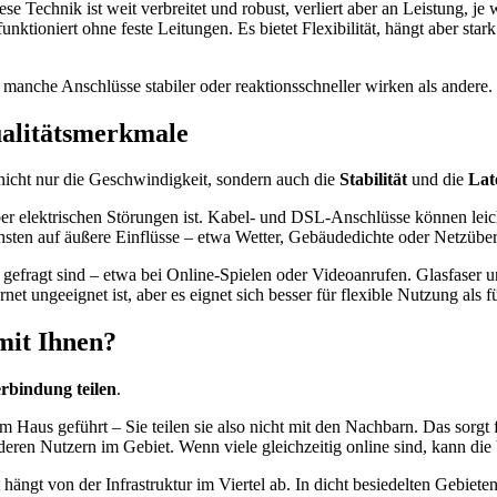
 Technik ist weit verbreitet und robust, verliert aber an Leistung, je 
nktioniert ohne feste Leitungen. Es bietet Flexibilität, hängt aber s
 manche Anschlüsse stabiler oder reaktionsschneller wirken als andere.
ualitätsmerkmale
icht nur die Geschwindigkeit, sondern auch die
Stabilität
und die
Lat
nüber elektrischen Störungen ist. Kabel- und DSL-Anschlüsse können le
hsten auf äußere Einflüsse – etwa Wetter, Gebäudedichte oder Netzüber
 gefragt sind – etwa bei Online-Spielen oder Videoanrufen. Glasfaser 
net ungeeignet ist, aber es eignet sich besser für flexible Nutzung als 
 mit Ihnen?
erbindung teilen
.
um Haus geführt – Sie teilen sie also nicht mit den Nachbarn. Das sorgt
eren Nutzern im Gebiet. Wenn viele gleichzeitig online sind, kann die
 hängt von der Infrastruktur im Viertel ab. In dicht besiedelten Gebie