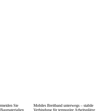
meiden Sie
Mobiles Breitband unterwegs – stabile
 Baumaterialien
Verbindung für temporäre Arbeitsplätze