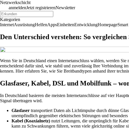
Netzwerkschicht
anmelden
Jetzt registrieren
Newsletter
Kategorien
Internet
Ausrüstung
Helfen
Apps
Einheiten
Entwicklung
Homepage
Smart
Den Unterschied verstehen: So vergleichen
Wenn Sie in Deutschland einen Internetanschluss wählen, werden Sie m
entscheidend dafür sind, wie stabil und zuverlässig Ihre Verbindung im
kennen. Hier erfahren Sie, wie Sie Breitbandtypen anhand ihrer techn
Glasfaser, Kabel, DSL und Mobilfunk – wor
In Deutschland basieren die meisten Internetanschlüsse auf vier Haupt
Signal übertragen wird.
Glasfaser
transportiert Daten als Lichtimpulse durch dünne Glasfa
unempfindlich gegenüber elektrischen Störungen und besonders 
Kabel (Koaxialnetz)
nutzt Leitungen, die ursprünglich für Kab
kann zu Schwankungen führen, wenn viele gleichzeitig online si