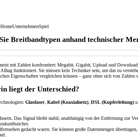
 Home
Unternehmen
Spiel
 Sie Breitbandtypen anhand technischer Me
eist mit Zahlen konfrontiert: Megabit, Gigabit, Upload und Download.
 Alltag funktioniert. Sie müssen kein Techniker sein, um das zu verste
ischen Eigenschaften vergleichen können – ganz ohne sich von Zahlen v
in liegt der Unterschied?
technologien:
Glasfaser
,
Kabel (Koaxialnetz)
,
DSL (Kupferleitung)
u
sern. Das Signal bleibt stabil, unabhängig von der Entfernung zur Vermi
zukunftssicher.
elfernsehen gedacht waren. Sie können große Datenmengen übertragen, t
nd.