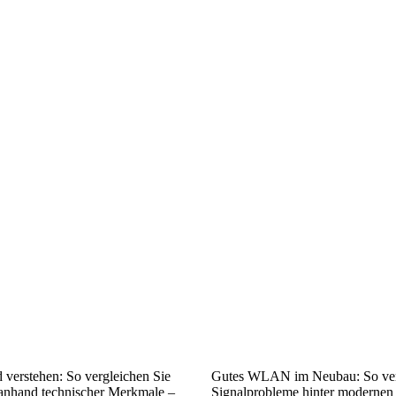
 verstehen: So vergleichen Sie
Gutes WLAN im Neubau: So ver
anhand technischer Merkmale –
Signalprobleme hinter modernen